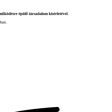
eműködésre épülő társadalom kísérletével
.
ában.