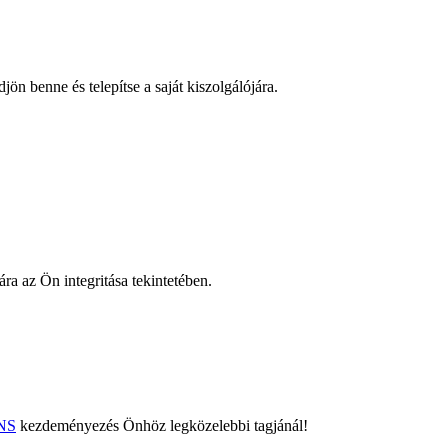
n benne és telepítse a saját kiszolgálójára.
ára az Ön integritása tekintetében.
NS
kezdeményezés Önhöz legközelebbi tagjánál!