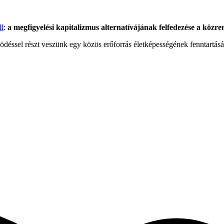
ll
:
a megfigyelési kapitalizmus alternatívájának felfedezése a közr
ködéssel részt veszünk egy közös erőforrás életképességének fenntartás