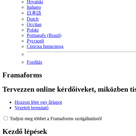
Hrvatski
Italiano
日本語
Dutch
Occitan
Polski
Português (Brasil)
Русский
Српска ћирилица
Fordítás
Framaforms
Tervezzen online kérdőíveket, miközben tis
Hozzon létre egy űrlapot
Vezetett bemutató
Tudjon meg többet a Framaforms szolgáltatásról
Kezdő lépések