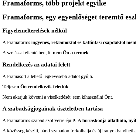
Framaforms, több projekt egyike
Framaforms, egy egyenlőséget teremtő esz
Figyelemelterelések nélkül
A Framaforms
ingyenes, reklámoktól és kattintási csapdáktól men
A szólással ellentétben, itt
nem Ön a termék
.
Rendelkezés az adatai felett
A Framasoft a lehető legkevesebb adatot gyűjti.
Teljesen Ön rendelkezik felettük
.
Nem akarjuk követni a viselkedését, sem kihasználni Önt.
A szabadságjogainak tiszteletben tartása
A Framaforms szabad szoftverre épül¹.
A forráskódja átlátható, nyi
A közösség készíti, bárki szabadon forkolhatja és új irányokba viheti a