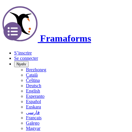
Frama
forms
S’inscrire
Se connecter
Nyelv
Brezhoneg
Català
Čeština
Deutsch
English
Esperanto
Español
Euskara
فارسی
Français
Galego
Magyar