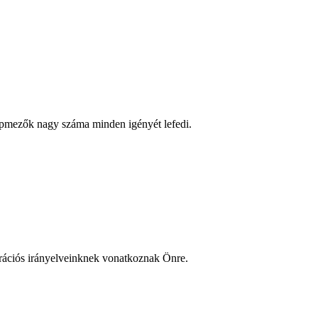
lapmezők nagy száma minden igényét lefedi.
oderációs irányelveinknek vonatkoznak Önre.