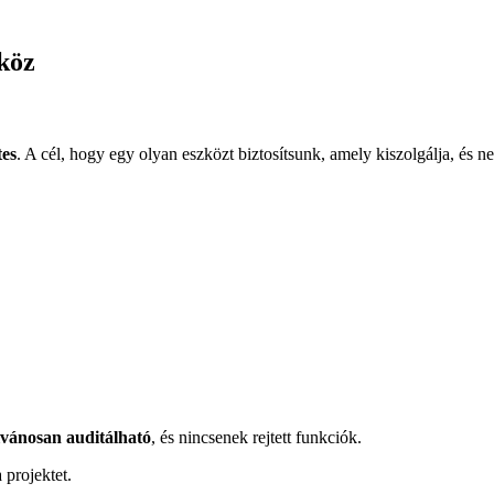
köz
tes
. A cél, hogy egy olyan eszközt biztosítsunk, amely kiszolgálja, és n
lvánosan auditálható
, és nincsenek rejtett funkciók.
 projektet.