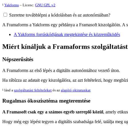
¹
Yakforms
– Licenc:
GNU
GPL
v2
Szeretne továbblépni a kódolásban és az autonómiában?
A Framaforms a Yakforms egy példánya a Framasoft kiszolgálóin. A sza
A Yakforms forráskódjának megtekintése és közreműködés
Miért kínáljuk a Framaforms szolgáltatás
Népszerűsítés
A Framaforms az első lépés a digitális autonómiához vezető úton.
Ha rábízza az adatait egy kiszolgálóra, az azt feltételezi, hogy megbízi
¹ lásd a
szolgáltatási feltételeket
és az
alapító okiratunkat
Rugalmas ökoszisztéma megteremtése
A Framasoft csak egy a számos egyéb szereplő közül
, amely etikus
Hogy még egy lépést tegyen a digitális szabadsága felé, találja meg ug