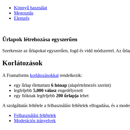
Könnyű használat
Megosztás
Elemzés
Űrlapok létrehozása egyszerűen
Szerkessze az űrlapokat egyszerűen, fogd és vidd módszerrel. Az űr
Korlátozások
A Framaforms
korlátozásokkal
rendelkezik:
egy űrlap élettartam
6 hónap
(alapértelmezés szerint)
legfeljebb
5,000 válasz
engedélyezett
egy fióknak legfeljebb
200 űrlapja
lehet
A szolgáltatás feltétele a felhasználási feltételek elfogadása, és a m
Felhasználási feltételek
Moderációs irányelvek