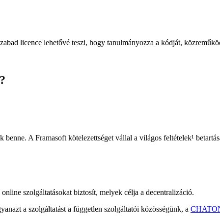
bad licence lehetővé teszi, hogy tanulmányozza a kódját, közreműködjö
t?
k benne. A Framasoft kötelezettséget vállal a világos feltételek¹ betartás
 online szolgáltatásokat biztosít, melyek célja a decentralizáció.
yanazt a szolgáltatást a független szolgáltatói közösségünk, a
CHATO