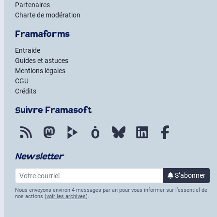
Partenaires
Charte de modération
Framaforms
Entraide
Guides et astuces
Mentions légales
CGU
Crédits
Suivre Framasoft
Flux RSS
Mastodon
PeerTube
Mobilizon
Bluesky
LinkedIn
Facebook
Newsletter
Votre courriel
S’abonner
à la lettre
Nous envoyons environ 4 messages par an pour vous informer sur l’essentiel de
nos actions (
voir les archives
).