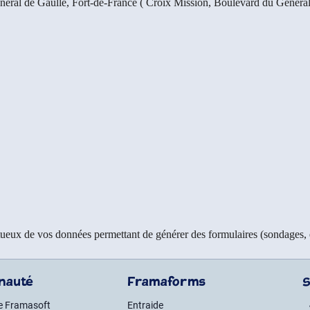
ral de Gaulle, Fort-de-France (
Croix Mission, Boulevard du Généra
ectueux de vos données permettant de générer des formulaires (sondages, e
nauté
Framaforms
S
e Framasoft
Entraide