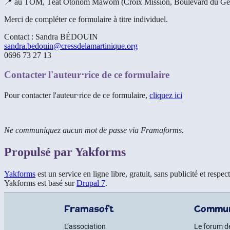
📍 au TOM, Téat Otonom Mawom (Croix Mission, Boulevard du Géné
Merci de compléter ce formulaire à titre individuel.
Contact : Sandra BÉDOUIN
sandra.bedouin@cressdelamartinique.org
0696 73 27 13
Contacter l'auteur⋅rice de ce formulaire
Pour contacter l'auteur⋅rice de ce formulaire,
cliquez ici
Ne communiquez aucun mot de passe via Framaforms.
Propulsé par Yakforms
Yakforms
est un service en ligne libre, gratuit, sans publicité et resp
Yakforms est basé sur
Drupal 7
.
Framasoft
Commu
L’association
Le forum d