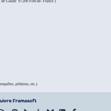
l de Gaulle 97200
Fort-de- France
)
nquêtes, pétitions, etc.)
uivre Framasoft
Flux RSS
Mastodon
PeerTube
Mobilizon
Bluesky
LinkedIn
Facebook