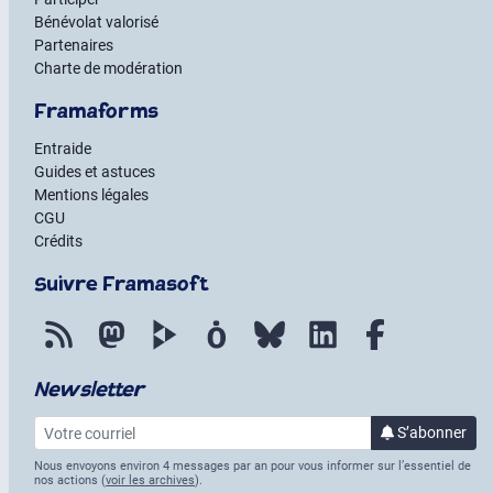
Bénévolat valorisé
Partenaires
Charte de modération
Framaforms
Entraide
Guides et astuces
Mentions légales
CGU
Crédits
Suivre Framasoft
Flux RSS
Mastodon
PeerTube
Mobilizon
Bluesky
LinkedIn
Facebook
Newsletter
Votre courriel
S’abonner
à la lettre
Nous envoyons environ 4 messages par an pour vous informer sur l’essentiel de
nos actions (
voir les archives
).